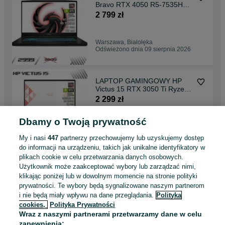
Bravo RTX 4050 R5-7535HS
144hz 16 ram 17 cali
2 799 zł
Warszawa, Białołęka
Odświeżono dnia 09 sierpnia 2026
LAPTOP GAMINGOWY HP
Victus 15 RTX 3050 Ti Ryzen
5 5600H 144hz
2 299 zł
Dbamy o Twoją prywatność
Warszawa, Białołęka
Odświeżono dnia 09 sierpnia 2026
My i nasi
447
partnerzy przechowujemy lub uzyskujemy dostęp
do informacji na urządzeniu, takich jak unikalne identyfikatory w
plikach cookie w celu przetwarzania danych osobowych.
LAPTOP GAMINGOWY Acer
Użytkownik może zaakceptować wybory lub zarządzać nimi,
Nitro RTX 4060 i7-12650H
klikając poniżej lub w dowolnym momencie na stronie polityki
144 hz
3 599 zł
prywatności. Te wybory będą sygnalizowane naszym partnerom
i nie będą miały wpływu na dane przeglądania.
Polityka
cookies,
Polityka Prywatności
Warszawa, Białołęka
Wraz z naszymi partnerami przetwarzamy dane w celu
Odświeżono dnia 09 sierpnia 2026
zapewnienia: