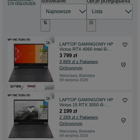
ZNALEŹLIŚMY
Sortowanie
Opcje przeglądania
170 OGŁOSZEŃ
LAPTOP GAMINGOWY HP
Victus RTX 4060 Intel i5-
12500H 144 hz
3 799 zł
3 869 zł z Pakietem
Ochronnym
Warszawa, Białołęka
09 sierpnia 2026
LAPTOP GAMINGOWY HP
Victus 15 RTX 3050 i5-
11400H komputer
2 199 zł
2 269 zł z Pakietem
Ochronnym
Warszawa, Białołęka
09 sierpnia 2026