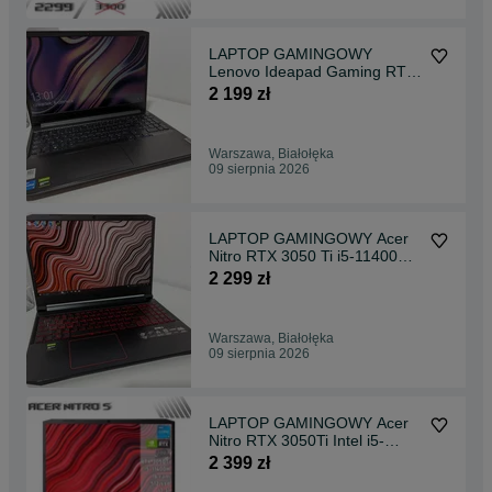
LAPTOP GAMINGOWY
Lenovo Ideapad Gaming RTX
3050 i5-11320H 120 hz
2 199 zł
Warszawa, Białołęka
09 sierpnia 2026
LAPTOP GAMINGOWY Acer
Nitro RTX 3050 Ti i5-11400H
144hz Komputer
2 299 zł
Warszawa, Białołęka
09 sierpnia 2026
LAPTOP GAMINGOWY Acer
Nitro RTX 3050Ti Intel i5-
11400H 144hz
2 399 zł