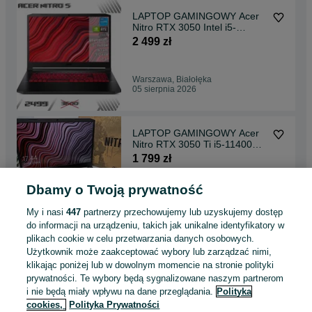
LAPTOP GAMINGOWY Acer
Nitro RTX 3050 Intel i5-
11400H 144 hz
2 499 zł
Warszawa, Białołęka
05 sierpnia 2026
LAPTOP GAMINGOWY Acer
Nitro RTX 3050 Ti i5-11400H
144hz Komputer
1 799 zł
Dbamy o Twoją prywatność
Warszawa, Białołęka
05 sierpnia 2026
My i nasi
447
partnerzy przechowujemy lub uzyskujemy dostęp
do informacji na urządzeniu, takich jak unikalne identyfikatory w
plikach cookie w celu przetwarzania danych osobowych.
LAPTOP GAMINGOWY
Użytkownik może zaakceptować wybory lub zarządzać nimi,
Lenovo Ideapad Gaming GTX
klikając poniżej lub w dowolnym momencie na stronie polityki
1650 Ti i5-10300H 16 ram
1 699 zł
prywatności. Te wybory będą sygnalizowane naszym partnerom
i nie będą miały wpływu na dane przeglądania.
Polityka
cookies,
Polityka Prywatności