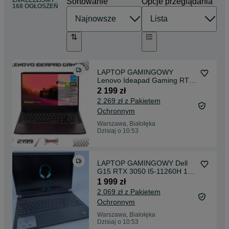
ZNALEŹLIŚMY
Sortowanie
Opcje przeglądania
168 OGŁOSZEŃ
LAPTOP GAMINGOWY
Lenovo Ideapad Gaming RTX
3050 i5-11320H 120 hz
2 199 zł
2 269 zł z Pakietem
Ochronnym
Warszawa, Białołęka
Dzisiaj o 10:53
LAPTOP GAMINGOWY Dell
G15 RTX 3050 I5-11260H 120
hz
1 999 zł
2 069 zł z Pakietem
Ochronnym
Warszawa, Białołęka
Dzisiaj o 10:53