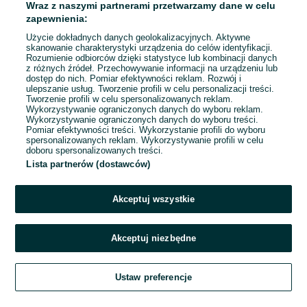
Warszawa, Białołęka
Wraz z naszymi partnerami przetwarzamy dane w celu
05 sierpnia 2026
zapewnienia:
Użycie dokładnych danych geolokalizacyjnych. Aktywne
skanowanie charakterystyki urządzenia do celów identyfikacji.
Rozumienie odbiorców dzięki statystyce lub kombinacji danych
1
2
3
...
17
z różnych źródeł. Przechowywanie informacji na urządzeniu lub
dostęp do nich. Pomiar efektywności reklam. Rozwój i
ulepszanie usług. Tworzenie profili w celu personalizacji treści.
Tworzenie profili w celu spersonalizowanych reklam.
Wykorzystywanie ograniczonych danych do wyboru reklam.
Wykorzystywanie ograniczonych danych do wyboru treści.
Pomiar efektywności treści. Wykorzystanie profili do wyboru
spersonalizowanych reklam. Wykorzystywanie profili w celu
doboru spersonalizowanych treści.
Lista partnerów (dostawców)
Akceptuj wszystkie
Akceptuj niezbędne
Zadzwoń / SMS
Ustaw preferencje
Szukaj
Obserwujesz
Dodaj
Czat
Konto