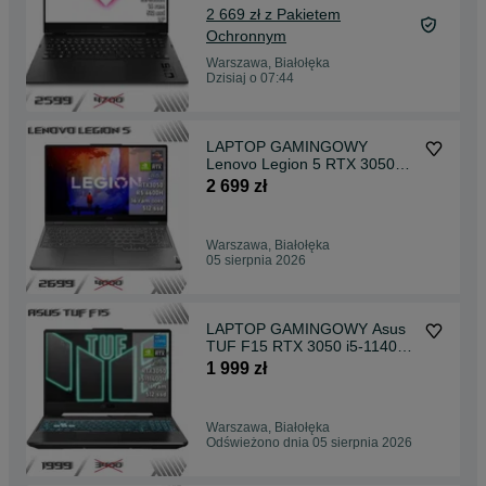
2 669 zł z Pakietem
Ochronnym
Warszawa, Białołęka
Dzisiaj o 07:44
LAPTOP GAMINGOWY
Lenovo Legion 5 RTX 3050
Ryzen 5 6600H 165 hz
2 699 zł
Warszawa, Białołęka
05 sierpnia 2026
LAPTOP GAMINGOWY Asus
TUF F15 RTX 3050 i5-11400H
144 hz
1 999 zł
Warszawa, Białołęka
Odświeżono dnia 05 sierpnia 2026