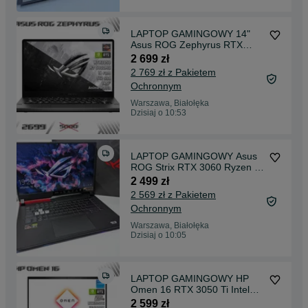
LAPTOP GAMINGOWY 14"
Asus ROG Zephyrus RTX
3050 Ryzen 7 5800HS 144hz
2 699 zł
2 769 zł z Pakietem
Ochronnym
Warszawa, Białołęka
Dzisiaj o 10:53
LAPTOP GAMINGOWY Asus
ROG Strix RTX 3060 Ryzen 7
4800H 144 hz
2 499 zł
2 569 zł z Pakietem
Ochronnym
Warszawa, Białołęka
Dzisiaj o 10:05
LAPTOP GAMINGOWY HP
Omen 16 RTX 3050 Ti Intel
Core i5-11400H 144 hz
2 599 zł